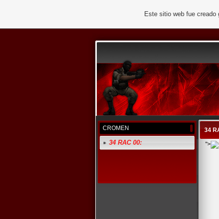
Este sitio web fue creado
CROMEN
34 R
34 RAC 00:
">